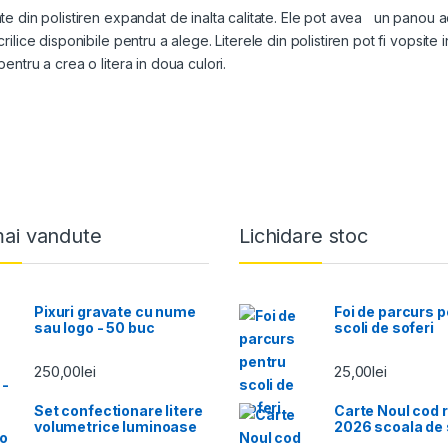
icate din polistiren expandat de inalta calitate. Ele pot avea un panou a
acrilice disponibile pentru a alege. Literele din polistiren pot fi vopsite
 pentru a crea o litera in doua culori.
mai vandute
Lichidare stoc
Pixuri gravate cu nume
Foi de parcurs 
sau logo - 50 buc
scoli de soferi
250,00
lei
25,00
lei
Set confectionare litere
Carte Noul cod r
volumetrice luminoase
2026 scoala de 