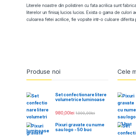
Literele noastre din polistiren cu fata acrilica sunt fabr
literelor un finisaj lucios lucios. Exista o gama de culori 
culoarea fetei acrilice, fie vopsite intr-o culoare diferita
Produse noi
Cele 
Set confectionare litere
volumetrice luminoase
980,00
lei
1.000,00
lei
Pixuri gravate cu nume
sau logo - 50 buc