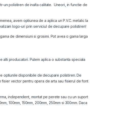
-un polistiren de inalta calitate. Uneori, in functie de
asemenea, avem optiunea de a aplica un P.V.C. metalic la
realizam logo-uri prin serviciul de decupare polistiren!
tr-o gama de dimensiuni si grosimi. Pot avea o gama larga
 alti producatori. Putem aplica o substanta speciala
re optiunile disponibile de decupare polistiren. De
fisier vector pentru opera de arta sau fisierul de font
 sarma, independent, montat pe perete sau cu un suport
 40mm, 50mm, 100mm, 150mm, 200mm, 250mm si 300mm. Daca