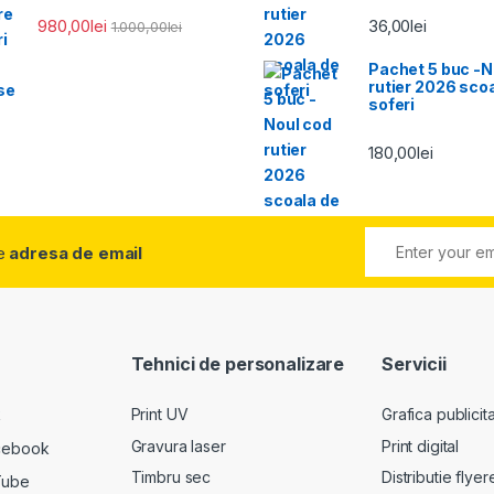
980,00
lei
36,00
lei
1.000,00
lei
Pachet 5 buc -N
rutier 2026 sco
soferi
180,00
lei
e
adresa de email
Tehnici de personalizare
Servicii
k
Print UV
Grafica publicit
Gravura laser
Print digital
cebook
Timbru sec
Distributie flyer
Tube