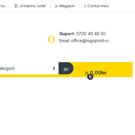
 noi
Urmarire colet
Magazin
Contul meu
Suport:
0730 46 48 50
Email: office@logoprint.ro
0,00
lei
0