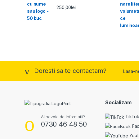
250,00
lei
Doresti sa te contactam?
Lasa-n
Socializam
TikTo
Ai nevoie de informatii?
0730 46 48 50
Fa
You