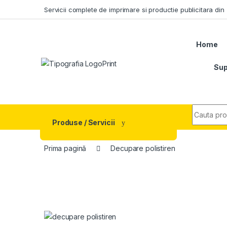
Skip to navigation
Skip to content
Servicii complete de imprimare si productie publicitara di
Home
Sup
Search fo
Produse / Servicii
Prima pagină
Decupare polistiren