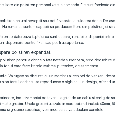
litere din polistiren personalizate la comanda. Ele sunt fabricate dintr
e polistiren natural nevopsit sau pot fi vopsite la culoarea dorita. De 
re. Nu numai ca suntem capabili sa producem litere din polistiren, ci si 
olistiren se datoreaza faptului ca sunt: usoare, rentabile, disponibil in
iuni disponibile pentru fixari sau pot fi autoportante.
upare polistiren expandat.
olistiren
pentru a obtine o fata neteda superioara, spre deosebire de
a la foc si care face literele mult mai puternice, de asemenea.
siunile. Va rugam sa discutati cu un membru al echipei de vanzari desp
iba fontul dorit sau sa reproducem o sigla sau un design, oferind un 
rindere, inclusiv: montat pe tavan – agatat de un cablu si carlig de
in mai multe grosimi. Unele grosimi utilizate in mod obisnuit includ:
naltime si grosime specifice, vom incerca sa va adaptam cerintele.