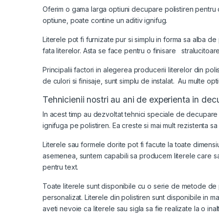
Oferim o gama larga optiuni decupare polistiren pentru de 
optiune, poate contine un aditiv ignifug.
Literele pot fi furnizate pur si simplu in forma sa alba d
fata literelor. Asta se face pentru o finisare stralucitoa
Principalii factori in alegerea producerii literelor din p
de culori si finisaje, sunt simplu de instalat. Au multe opt
Tehnicienii nostri au ani de experienta in dec
In acest timp au dezvoltat tehnici speciale de
decupare p
ignifuga pe polistiren. Ea creste si mai mult rezistenta s
Literele sau formele dorite pot fi facute la toate dimen
asemenea, suntem capabili sa producem literele care sa a
pentru text.
Toate
literele
sunt disponibile cu o serie de metode de p
personalizat. Literele din polistiren sunt disponibile 
aveti nevoie ca literele sau sigla sa fie realizate la o i