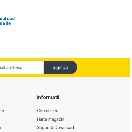
oul cod
ala de
Sign Up
Informatii
ara
Contul meu
Harta magazin
e
Suport & Download