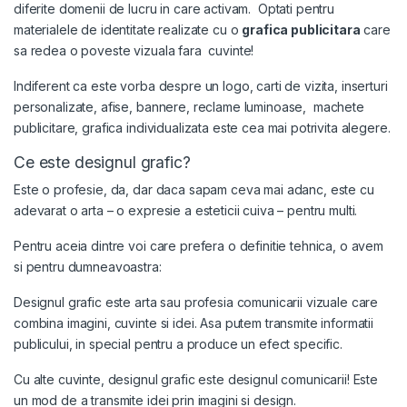
diferite domenii de lucru in care activam. Optati pentru
materialele de identitate realizate cu o
grafica
publicitara
care
sa redea o poveste vizuala fara cuvinte!
Indiferent ca este vorba despre un logo, carti de vizita, inserturi
personalizate
, afise, bannere, reclame luminoase, machete
publicitare, grafica individualizata este cea mai potrivita alegere.
Ce este designul grafic?
Este o profesie, da, dar daca sapam ceva mai adanc, este cu
adevarat o arta – o expresie a esteticii cuiva – pentru multi.
Pentru aceia dintre voi care prefera o definitie tehnica, o avem
si pentru dumneavoastra:
Designul grafic este arta sau profesia comunicarii vizuale care
combina imagini, cuvinte si idei. Asa putem transmite informatii
publicului, in special pentru a produce un efect specific.
Cu alte cuvinte, designul grafic este designul comunicarii! Este
un mod de a transmite idei prin imagini si design.