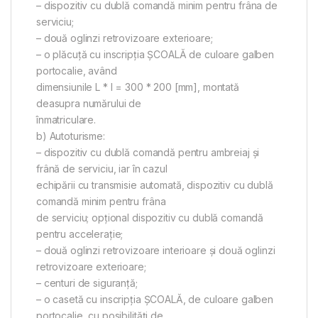
– dispozitiv cu dublă comandă minim pentru frâna de
serviciu;
– două oglinzi retrovizoare exterioare;
– o plăcuţă cu inscripţia ŞCOALĂ de culoare galben
portocalie, având
dimensiunile L * l = 300 * 200 [mm], montată
deasupra numărului de
înmatriculare.
b) Autoturisme:
– dispozitiv cu dublă comandă pentru ambreiaj şi
frână de serviciu, iar în cazul
echipării cu transmisie automată, dispozitiv cu dublă
comandă minim pentru frâna
de serviciu; opţional dispozitiv cu dublă comandă
pentru acceleraţie;
– două oglinzi retrovizoare interioare şi două oglinzi
retrovizoare exterioare;
– centuri de siguranţă;
– o casetă cu inscripţia ŞCOALĂ, de culoare galben
portocalie, cu posibilităţi de