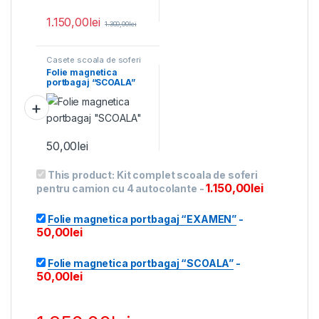
1.150,00
lei
1.300,00
lei
Casete scoala de soferi
Folie magnetica
portbagaj “SCOALA”
50,00
lei
This product:
Kit complet scoala de soferi
1.150,00
lei
pentru camion cu 4 autocolante
-
Folie magnetica portbagaj “EXAMEN”
-
50,00
lei
Folie magnetica portbagaj “SCOALA”
-
50,00
lei