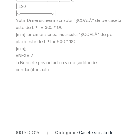
| 420 |
|<———————–>|
Notă: Dimensiunea înscrisului “ŞCOALĂ” de pe casetă
este de L * l = 300 * 90
[mm] iar dimensiunea înscrisului “ŞCOALĂ” de pe
placă este de L * l = 600 * 180
[mm];
ANEXA 2
la Normele privind autorizarea şcolilor de
conducători auto
SKU:
LGO15
Categorie:
Casete scoala de