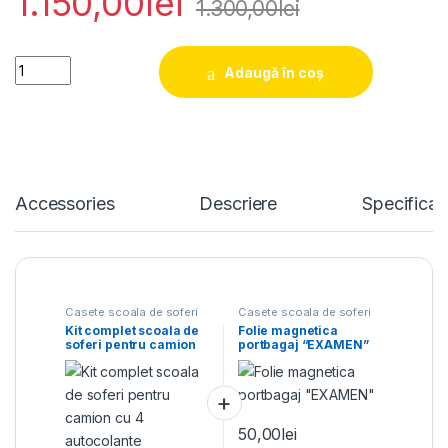
1.150,00
lei
1.300,00
lei
Kit complet scoala de soferi pentru camion cu 4 autocolante 
Adaugă în coș
Accessories
Descriere
Specificat
Casete scoala de soferi
Casete scoala de soferi
Kit complet scoala de
Folie magnetica
soferi pentru camion
portbagaj “EXAMEN”
cu 4 autocolante
50,00
lei