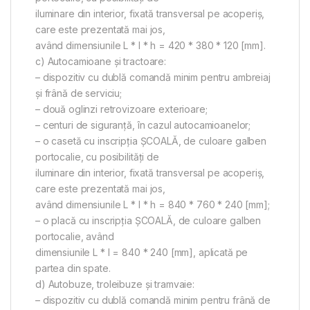
iluminare din interior, fixată transversal pe acoperiş,
care este prezentată mai jos,
având dimensiunile L * l * h = 420 * 380 * 120 [mm].
c) Autocamioane şi tractoare:
– dispozitiv cu dublă comandă minim pentru ambreiaj
şi frână de serviciu;
– două oglinzi retrovizoare exterioare;
– centuri de siguranţă, în cazul autocamioanelor;
– o casetă cu inscripţia ŞCOALĂ, de culoare galben
portocalie, cu posibilităţi de
iluminare din interior, fixată transversal pe acoperiş,
care este prezentată mai jos,
având dimensiunile L * l * h = 840 * 760 * 240 [mm];
– o placă cu inscripţia ŞCOALĂ, de culoare galben
portocalie, având
dimensiunile L * l = 840 * 240 [mm], aplicată pe
partea din spate.
d) Autobuze, troleibuze şi tramvaie:
– dispozitiv cu dublă comandă minim pentru frână de