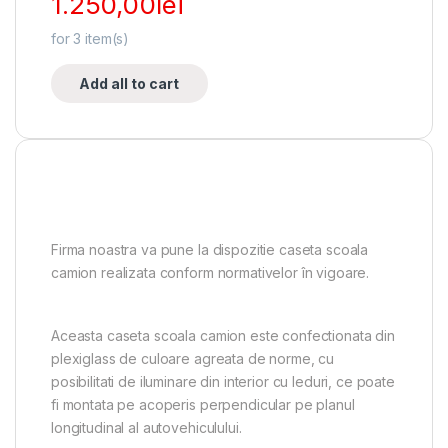
1.250,00
lei
for
3
item(s)
Add all to cart
Firma noastra va pune la dispozitie caseta scoala
camion realizata conform normativelor în vigoare.
Aceasta caseta scoala camion este confectionata din
plexiglass de culoare agreata de norme, cu
posibilitati de iluminare din interior cu leduri, ce poate
fi montata pe acoperis perpendicular pe planul
longitudinal al autovehiculului.