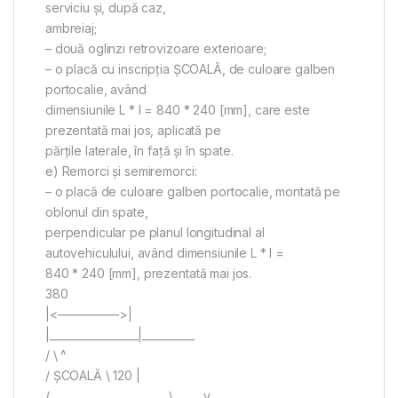
serviciu şi, după caz,
ambreiaj;
– două oglinzi retrovizoare exterioare;
– o placă cu inscripţia ŞCOALĂ, de culoare galben
portocalie, având
dimensiunile L * l = 840 * 240 [mm], care este
prezentată mai jos, aplicată pe
părţile laterale, în faţă şi în spate.
e) Remorci şi semiremorci:
– o placă de culoare galben portocalie, montată pe
oblonul din spate,
perpendicular pe planul longitudinal al
autovehiculului, având dimensiunile L * l =
840 * 240 [mm], prezentată mai jos.
380
|<—————>|
|_________________|__________
/ \ ^
/ ŞCOALĂ \ 120 |
/_______________________\______v_