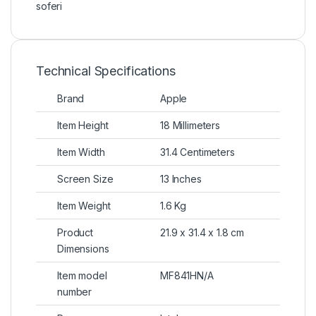
soferi
Technical Specifications
Brand
Apple
Item Height
18 Millimeters
Item Width
31.4 Centimeters
Screen Size
13 Inches
Item Weight
1.6 Kg
Product
21.9 x 31.4 x 1.8 cm
Dimensions
Item model
MF841HN/A
number