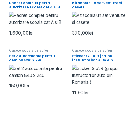
Pachet complet pentru
Kit scoala un set ventuze si
autorizare scoala cat A si B
casete
1.690,00
lei
370,00
lei
Casete scoala de soferi
Casete scoala de soferi
Set 2 autocolante pentru
Sticker G.I.A.R (grupul
camion 840 x 240
instructorilor auto din
Romania )
150,00
lei
11,90
lei