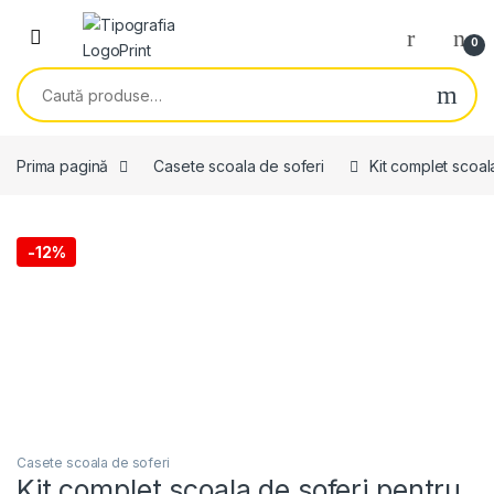
Skip to navigation
Skip to content
0
Caută după:
Prima pagină
Casete scoala de soferi
Kit complet scoal
-
12%
Casete scoala de soferi
Kit complet scoala de soferi pentru