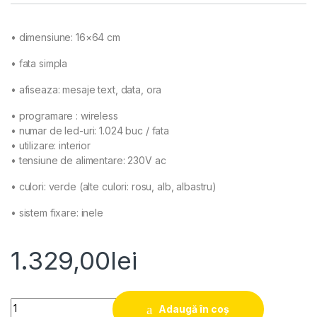
• dimensiune: 16×64 cm
• fata simpla
• afiseaza: mesaje text, data, ora
• programare : wireless
• numar de led-uri: 1.024 buc / fata
• utilizare: interior
• tensiune de alimentare: 230V ac
• culori: verde (alte culori: rosu, alb, albastru)
• sistem fixare: inele
1.329,00
lei
Afisaj led programabil farmacie LogoPrint 1664 quantity
Adaugă în coș