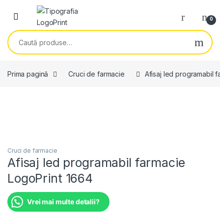
Skip to navigation
Skip to content
0
Caută după:
Prima pagină
Cruci de farmacie
Afisaj led programabil 
Cruci de farmacie
Afisaj led programabil farmacie
LogoPrint 1664
Vrei mai multe detalii?