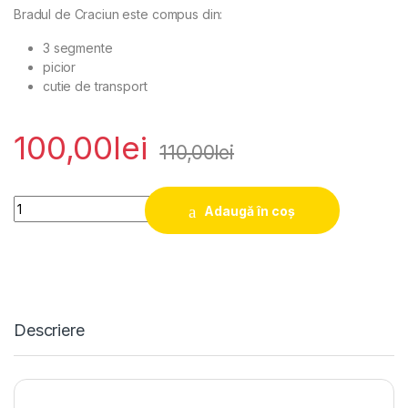
Bradul de Craciun este compus din:
3 segmente
picior
cutie de transport
100,00
lei
110,00
lei
Pom de Craciun cu globuri personalizate 1.8 metri artificial qu
Adaugă în coș
Descriere