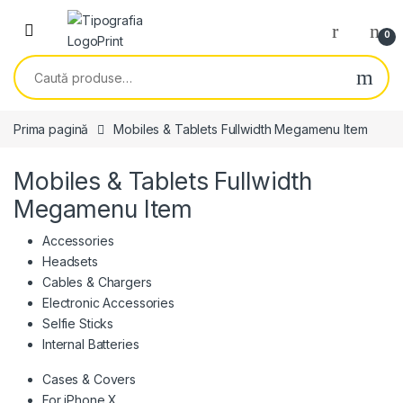
Skip to navigation
Skip to content
0
Caută după:
Prima pagină
Mobiles & Tablets Fullwidth Megamenu Item
Mobiles & Tablets Fullwidth
Megamenu Item
Accessories
Headsets
Cables & Chargers
Electronic Accessories
Selfie Sticks
Internal Batteries
Cases & Covers
For iPhone X