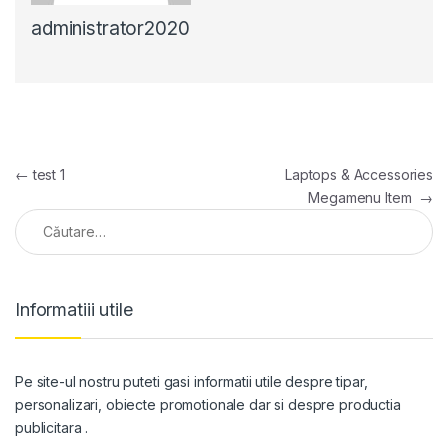
administrator2020
Navigare în articole
←
test 1
Laptops & Accessories
Megamenu Item
→
Caută după:
Informatiii utile
Pe site-ul nostru puteti gasi informatii utile despre tipar,
personalizari, obiecte promotionale dar si despre productia
publicitara .