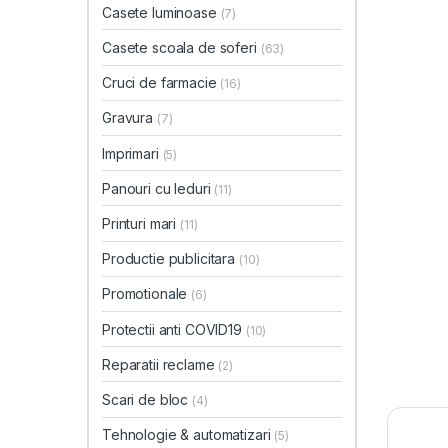
Casete luminoase
(7)
Casete scoala de soferi
(63)
Cruci de farmacie
(16)
Gravura
(7)
Imprimari
(5)
Panouri cu leduri
(11)
Printuri mari
(11)
Productie publicitara
(10)
Promotionale
(6)
Protectii anti COVID19
(10)
Reparatii reclame
(2)
Scari de bloc
(4)
Tehnologie & automatizari
(5)