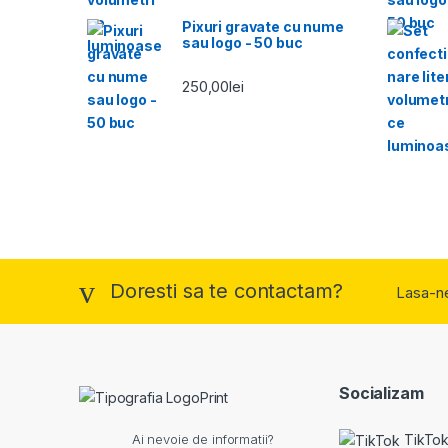
Pixuri gravate cu nume
sau logo - 50 buc
250,00
lei
Doresti sa te contactam?
Lasa-n
Socializam
TikTo
Ai nevoie de informatii?