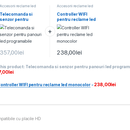
Accesorii reclame led
Accesorii reclame led
Telecomanda si
Controller WIFI
senzor pentru
pentru reclame led
panouri led
monocolor
programabile
357,00
lei
238,00
lei
his product:
Telecomanda si senzor pentru panouri led program
7,00
lei
238,00
lei
ontroller WIFI pentru reclame led monocolor
-
patibile cu placile HD