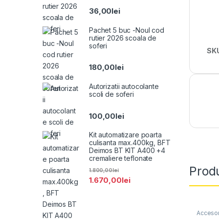
36,00
lei
Pachet 5 buc -Noul cod
rutier 2026 scoala de
soferi
SK
180,00
lei
Autorizatii autocolante
scoli de soferi
100,00
lei
Kit automatizare poarta
culisanta max.400kg, BFT
Deimos BT KIT A400 +4
cremaliere teflonate
Produ
1.800,00
lei
1.670,00
lei
Accesor