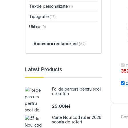
Textile personalizate
(1)
Tipografie
(17)
Utilaje
(9)
Accesorii reclame led
(22)
T
Latest Products
35
C
Foi de parcurs pentru scoli
de soferi
25,00
lei
Com
Carte Noul cod rutier 2026
scoala de soferi