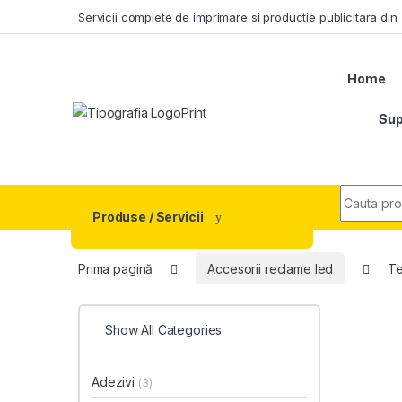
Skip to navigation
Skip to content
Servicii complete de imprimare si productie publicitara di
Home
Sup
Search fo
Produse / Servicii
Prima pagină
Accesorii reclame led
Te
Show All Categories
Adezivi
(3)