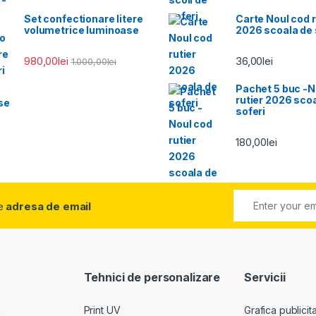
Set confectionare litere
Carte Noul cod r
volumetrice luminoase
2026 scoala de 
980,00
lei
36,00
lei
1.000,00
lei
Pachet 5 buc -N
rutier 2026 sco
soferi
180,00
lei
e
adresa de email
Tehnici de personalizare
Servicii
k
Print UV
Grafica publicit