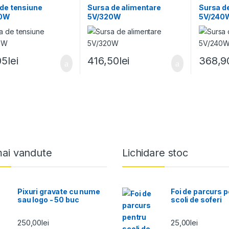
de tensiune
Sursa de alimentare
Sursa d
00W
5V/320W
5V/240
05
lei
416,50
lei
368,9
mai vandute
Lichidare stoc
Pixuri gravate cu nume
Foi de parcurs 
sau logo - 50 buc
scoli de soferi
250,00
lei
25,00
lei