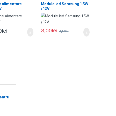
e alimentare
Module led Samsung 1.5W
W
/ 12V
3,00
lei
0
lei
4,17
lei
pentru