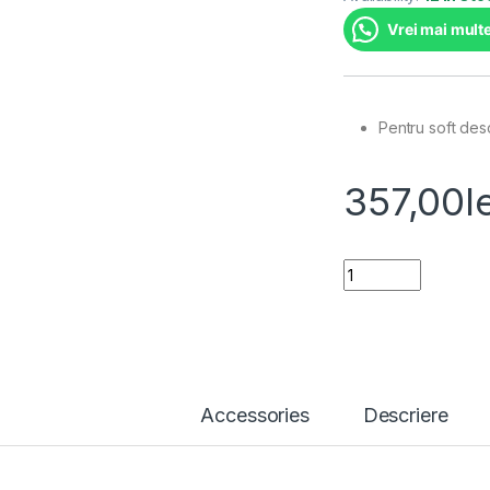
Vrei mai multe
Pentru soft desc
357,00
l
Telecomanda si sen
Accessories
Descriere