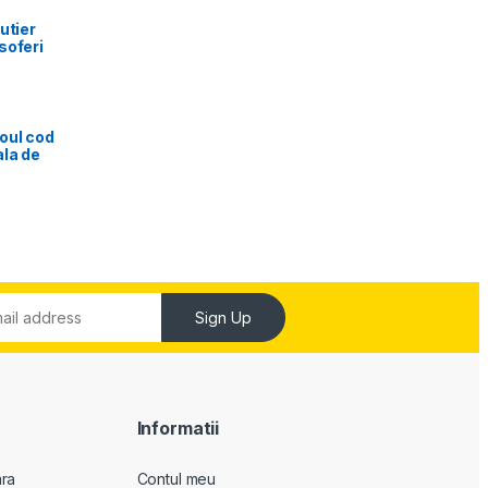
utier
soferi
oul cod
ala de
Sign Up
Informatii
ara
Contul meu