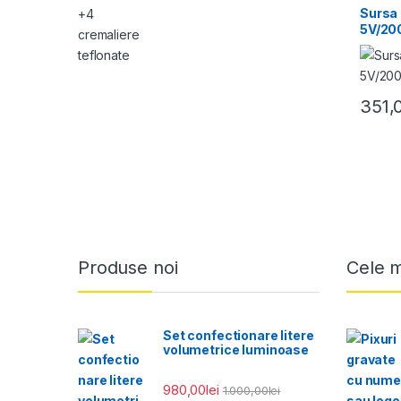
Sursa 
5V/2
351,
Produse noi
Cele 
Set confectionare litere
volumetrice luminoase
980,00
lei
1.000,00
lei