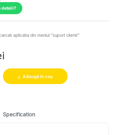
 detalii?
arcati aplicatia din meniul “suport clienti”
ei
zor pentru panouri led programabile quantity
Adaugă în coș
Specification