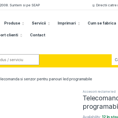
n 2008. Suntem si pe SEAP
Directii catre
Produse
Servicii
Imprimari
Cum se fabrica
ort clienti
Contact
r:
lecomanda si senzor pentru panouri led programabile
Accesorii reclame led
Telecomand
programabi
Availability:
12 în sto