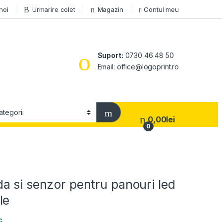
 noi
Urmarire colet
Magazin
Contul meu
Suport:
0730 46 48 50
Email: office@logoprint.ro
0,00
lei
0
a si senzor pentru panouri led
le
c