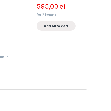
595,00
lei
for
2
item(s)
Add all to cart
abile
-